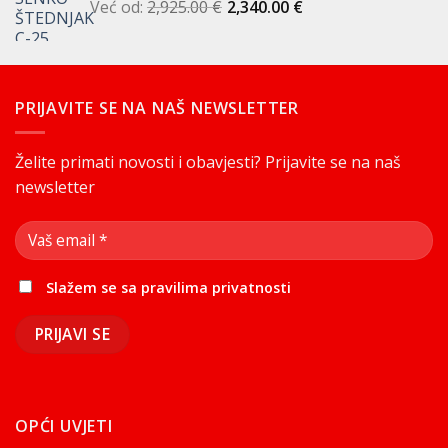
Već od:
2,925.00
je:
€
461.50 €.
2,340.00
€
512.50 €.
PRIJAVITE SE NA NAŠ NEWSLETTER
Želite primati novosti i obavjesti? Prijavite se na naš
newsletter
Slažem se sa
pravilima privatnosti
OPĆI UVJETI