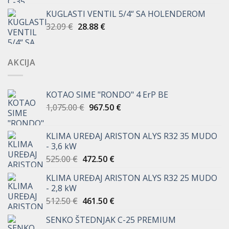
KUGLASTI VENTIL 5/4“ SA HOLENDEROM
Izvorna
Trenutna
32.09
€
28.88
€
cijena
cijena
bila
je:
je:
28.88 €.
AKCIJA
32.09 €.
KOTAO SIME "RONDO" 4 ErP BE
Izvorna
Trenutna
1,075.00
€
967.50
€
cijena
cijena
bila
je:
KLIMA UREĐAJ ARISTON ALYS R32 35 MUDO
je:
967.50 €.
- 3,6 kW
1,075.00 €.
Izvorna
Trenutna
525.00
€
472.50
€
cijena
cijena
KLIMA UREĐAJ ARISTON ALYS R32 25 MUDO
bila
je:
- 2,8 kW
je:
472.50 €.
Izvorna
Trenutna
512.50
€
461.50
€
525.00 €.
cijena
cijena
SENKO ŠTEDNJAK C-25 PREMIUM
bila
je: