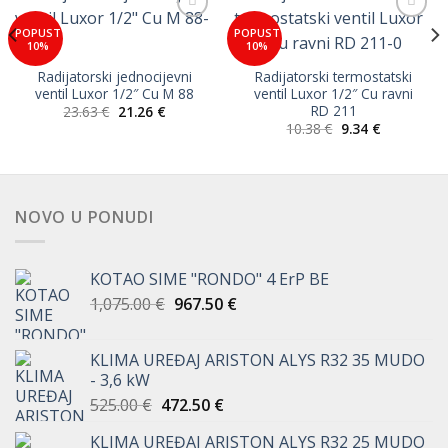
Add to
Add to
POPUST
POPUST
Wishlist
Wishlist
10%
10%
Radijatorski jednocijevni
Radijatorski termostatski
a
ventil Luxor 1/2″ Cu M 88
ventil Luxor 1/2″ Cu ravni
RD 211
Izvorna
Trenutna
23.63
€
21.26
€
cijena
cijena
Izvorna
Trenutna
10.38
€
9.34
€
bila
je:
cijena
cijena
je:
21.26 €.
bila
je:
23.63 €.
je:
9.34 €.
10.38 €.
NOVO U PONUDI
KOTAO SIME "RONDO" 4 ErP BE
Izvorna
Trenutna
1,075.00
€
967.50
€
cijena
cijena
bila
je:
KLIMA UREĐAJ ARISTON ALYS R32 35 MUDO
je:
967.50 €.
- 3,6 kW
1,075.00 €.
Izvorna
Trenutna
525.00
€
472.50
€
cijena
cijena
KLIMA UREĐAJ ARISTON ALYS R32 25 MUDO
bila
je: