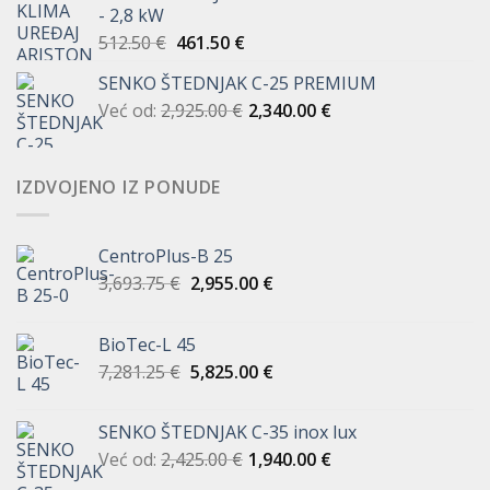
- 2,8 kW
je:
472.50 €.
Izvorna
Trenutna
512.50
€
461.50
€
525.00 €.
cijena
cijena
SENKO ŠTEDNJAK C-25 PREMIUM
bila
je:
Već od:
2,925.00
je:
€
461.50 €.
2,340.00
€
512.50 €.
IZDVOJENO IZ PONUDE
CentroPlus-B 25
Izvorna
Trenutna
3,693.75
€
2,955.00
€
cijena
cijena
bila
je:
BioTec-L 45
je:
2,955.00 €.
Izvorna
Trenutna
7,281.25
€
5,825.00
€
3,693.75 €.
cijena
cijena
bila
je:
SENKO ŠTEDNJAK C-35 inox lux
je:
5,825.00 €.
Već od:
2,425.00
€
1,940.00
€
7,281.25 €.