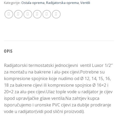
Kategorije:
Ostala oprema
,
Radijatorska oprema
,
Ventili
OPIS
Radijatorski termostatski jednocijevni ventil Luxor 1/2″
za montažu na bakrene i alu-pex cijevi.Potrebne su
kompresione spojnice koje nudimo od Ø 12, 14, 15, 16,
18 za bakrene cijevi ili kompresione spojnice Ø 16×2 i
20×2 za alu-pex cijevi.Ulaz tople vode u radijator je cijev
ispod upravljačke glave ventila.Na zahtjev kupca
isporučujemo i uronske PVC cijevi za dublje prodiranje
vode u radijator(vidi pod slični proizvodi).