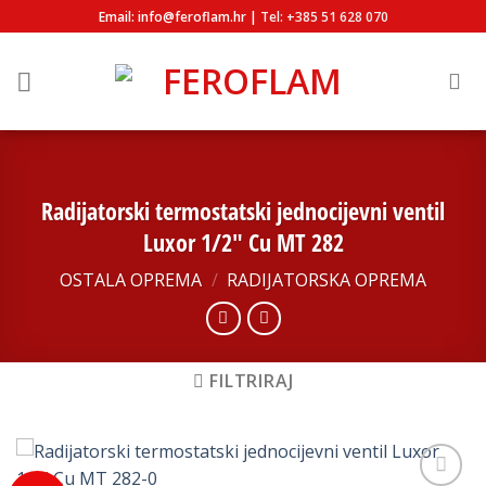
Skip
Email: info@feroflam.hr |
Tel: +385 51 628 070
to
content
Radijatorski termostatski jednocijevni ventil
Luxor 1/2″ Cu MT 282
OSTALA OPREMA
/
RADIJATORSKA OPREMA
FILTRIRAJ