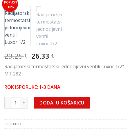
POPUST
Add to
10%
Wishlist
Izvorna
Trenutna
29.25
26.33
€
€
cijena
cijena
Radijatorski termostatski jednocijevni ventili Luxor 1/2″
bila
je:
MT 282
je:
26.33 €.
29.25 €.
ROK ISPORUKE: 1-3 DANA
Radijatorski termostatski jednocijevni ventil Luxor 1/2" Cu M
DODAJ U KOŠARICU
SKU:
6023