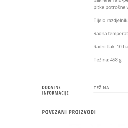
bakrene i alu-pe
pitke potrošne 
Tijelo razdjelni
Radna temperat
Radni tlak: 10 b
Težina: 458 g
DODATNE
TEŽINA
INFORMACIJE
POVEZANI PROIZVODI