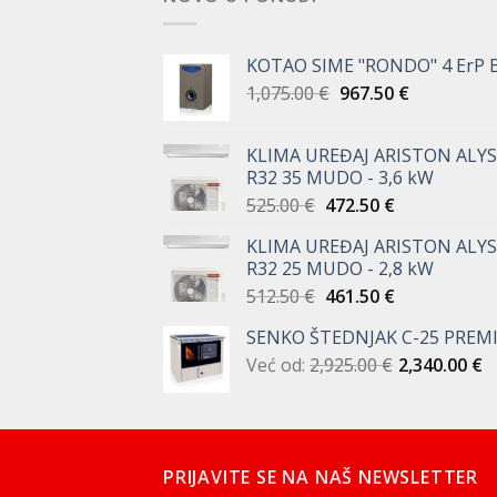
KOTAO SIME "RONDO" 4 ErP 
Izvorna
Trenutna
1,075.00
€
967.50
€
cijena
cijena
bila
je:
KLIMA UREĐAJ ARISTON ALYS
je:
967.50 €.
R32 35 MUDO - 3,6 kW
1,075.00 €.
Izvorna
Trenutna
525.00
€
472.50
€
cijena
cijena
KLIMA UREĐAJ ARISTON ALYS
bila
je:
R32 25 MUDO - 2,8 kW
je:
472.50 €.
Izvorna
Trenutna
512.50
€
461.50
€
525.00 €.
cijena
cijena
SENKO ŠTEDNJAK C-25 PREM
bila
je:
Već od:
2,925.00
je:
€
461.50 €.
2,340.00
€
512.50 €.
PRIJAVITE SE NA NAŠ NEWSLETTER