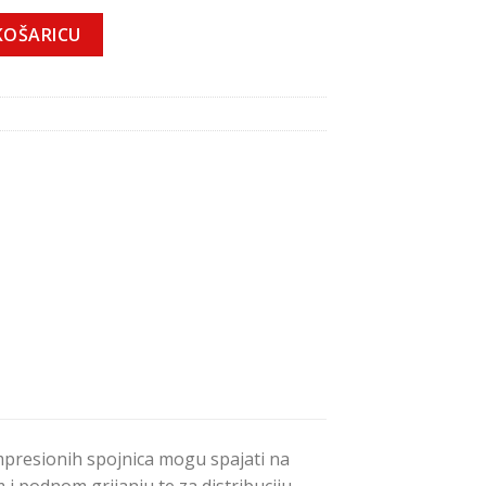
jučka CP433 količina
KOŠARICU
ompresionih spojnica mogu spajati na