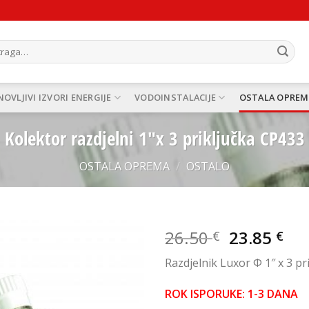
ži:
OVLJIVI IZVORI ENERGIJE
VODOINSTALACIJE
OSTALA OPREM
Kolektor razdjelni 1″x 3 priključka CP433
OSTALA OPREMA
/
OSTALO
Izvorna
Tr
26.50
23.85
€
€
cijena
cij
Add to
Razdjelnik Luxor Φ 1″ x 3 pr
bila
je:
Wishlist
je:
23.
ROK ISPORUKE: 1-3 DANA
26.50 €.