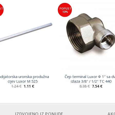
ST
POPUST
Add to
Add 
10%
Wishlist
Wishl
dijatorska uronska produžna
Čep terminal Luxor Φ 1″ sa d
cijev Luxor M 525
izlaza 3/8″ / 1/2″ TC 440
Izvorna
Trenutna
Izvorna
Trenut
1.24
€
1.11
€
8.38
€
7.54
€
cijena
cijena
cijena
cijena
bila
je:
bila
je:
je:
1.11 €.
je:
7.54 €.
1.24 €.
8.38 €.
IZDVOJENO IZ PONUDE
AKC