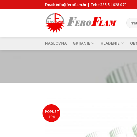
Skip
Email: info@feroflam.hr |
Tel: +385 51 628 070
to
content
Pretra
NASLOVNA
GRIJANJE
HLAĐENJE
OBN
POPUST
10%