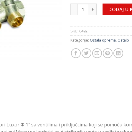
Kolektor razdjelni 1"x 3 prikl
DODAJ U 
SKU:
6492
Kategorije:
Ostala oprema
,
Ostalo
ori Luxor Φ 1″ sa ventilima i priključcima koji se pomoću k