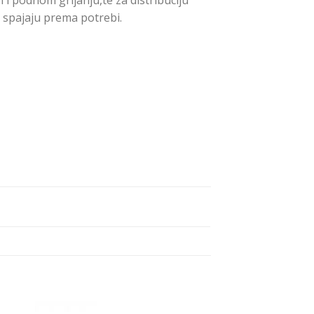
m i podnom grijanju,te za distribuciju
 spajaju prema potrebi.