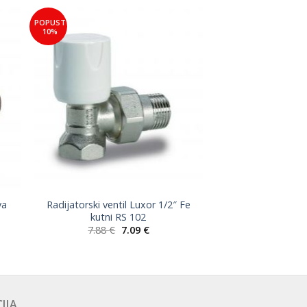
POPUST
to
Add to
10%
ist
Wishlist
va
Radijatorski ventil Luxor 1/2″ Fe
kutni RS 102
na
Izvorna
Trenutna
7.88
€
7.09
€
cijena
cijena
bila
je:
je:
7.09 €.
7.88 €.
IJA