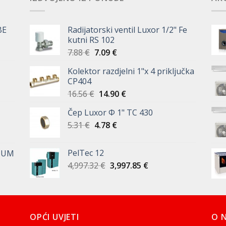
BE
Radijatorski ventil Luxor 1/2" Fe
kutni RS 102
Izvorna
Trenutna
7.88
€
7.09
€
cijena
cijena
Kolektor razdjelni 1"x 4 priključka
bila
je:
CP404
je:
7.09 €.
Izvorna
Trenutna
16.56
€
14.90
€
7.88 €.
cijena
cijena
Čep Luxor Φ 1" TC 430
bila
je:
Izvorna
Trenutna
5.31
€
4.78
je:
€
14.90 €.
cijena
cijena
16.56 €.
bila
je:
PelTec 12
IUM
je:
4.78 €.
Izvorna
Trenutna
4,997.32
€
3,997.85
€
5.31 €.
cijena
cijena
bila
je:
je:
3,997.85 €.
4,997.32 €.
OPĆI UVJETI
O 