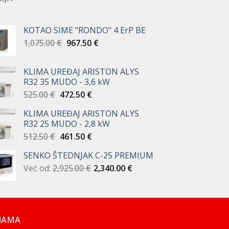
KOTAO SIME "RONDO" 4 ErP BE
Izvorna
Trenutna
1,075.00
€
967.50
€
cijena
cijena
bila
je:
KLIMA UREĐAJ ARISTON ALYS
je:
967.50 €.
R32 35 MUDO - 3,6 kW
1,075.00 €.
Izvorna
Trenutna
525.00
€
472.50
€
cijena
cijena
KLIMA UREĐAJ ARISTON ALYS
bila
je:
R32 25 MUDO - 2,8 kW
je:
472.50 €.
Izvorna
Trenutna
512.50
€
461.50
€
525.00 €.
cijena
cijena
SENKO ŠTEDNJAK C-25 PREMIUM
bila
je:
Već od:
2,925.00
je:
€
461.50 €.
2,340.00
€
512.50 €.
NAMA