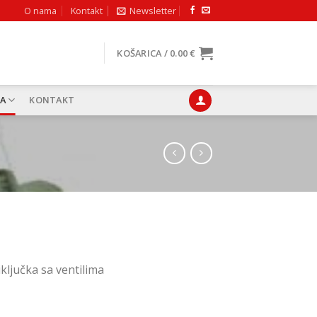
O nama
Kontakt
Newsletter
KOŠARICA /
0.00
€
A
KONTAKT
enutna
ena
iključka sa ventilima
85 €.