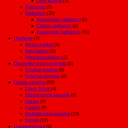
Uljni kotlovi
(3)
Plamenici
(9)
Radijatori
(20)
Aluminijski radijatori
(5)
Čelični radijatori
(0)
Kupaonski radijatori
(15)
Hlađenje
(7)
Klima uređaji
(5)
Rashladnici
(0)
Ventilkonvektori
(2)
Obnovljivi izvori energije
(0)
Dizalice topline
(0)
Solarna oprema
(0)
Ostala oprema
(59)
Cijevi, fiting
(4)
Ekspanzione posude
(0)
Ostalo
(9)
Pumpe
(8)
Radijatorska oprema
(23)
Ventili
(37)
Uncategorized
(0)