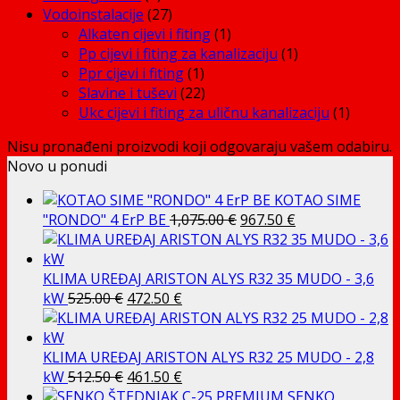
Vodoinstalacije
(27)
Alkaten cijevi i fiting
(1)
Pp cijevi i fiting za kanalizaciju
(1)
Ppr cijevi i fiting
(1)
Slavine i tuševi
(22)
Ukc cijevi i fiting za uličnu kanalizaciju
(1)
Nisu pronađeni proizvodi koji odgovaraju vašem odabiru.
Novo u ponudi
KOTAO SIME
Izvorna
Trenutna
"RONDO" 4 ErP BE
1,075.00
€
967.50
€
cijena
cijena
bila
je:
je:
967.50 €.
KLIMA UREĐAJ ARISTON ALYS R32 35 MUDO - 3,6
Izvorna
Trenutna
1,075.00 €.
kW
525.00
€
472.50
€
cijena
cijena
bila
je:
je:
472.50 €.
KLIMA UREĐAJ ARISTON ALYS R32 25 MUDO - 2,8
525.00 €.
Izvorna
Trenutna
kW
512.50
€
461.50
€
cijena
cijena
SENKO