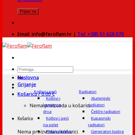
Email: info@feroflam.hr |
Tel: +385 51 628 070
Pretraži:
Naslovna
Grijanje
Kotlovi i peći
Radijatori
Košarica /
0.00
€
Kotlovi i
Aluminijski
Nema proizvoda u košarici.
kamini na
radijatori
drva
Čelični radijatori
Košarica
Kotlovi i peći
Kupaonski
na pelet
radijatori
Nema proizvoda u košarici.
Plinski kotlovi i
Generatori toplog