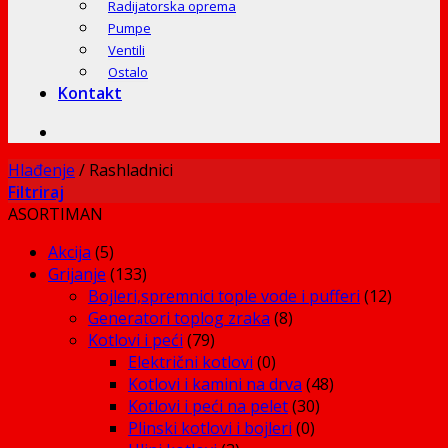
Radijatorska oprema
Pumpe
Ventili
Ostalo
Kontakt
Hlađenje
/
Rashladnici
Filtriraj
ASORTIMAN
Akcija
(5)
Grijanje
(133)
Bojleri,spremnici tople vode i pufferi
(12)
Generatori toplog zraka
(8)
Kotlovi i peći
(79)
Električni kotlovi
(0)
Kotlovi i kamini na drva
(48)
Kotlovi i peći na pelet
(30)
Plinski kotlovi i bojleri
(0)