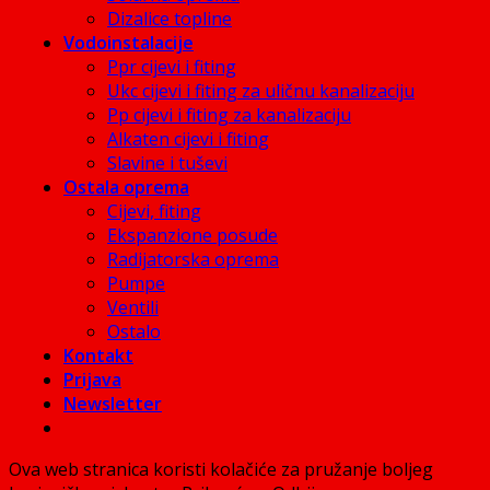
Dizalice topline
Vodoinstalacije
Ppr cijevi i fiting
Ukc cijevi i fiting za uličnu kanalizaciju
Pp cijevi i fiting za kanalizaciju
Alkaten cijevi i fiting
Slavine i tuševi
Ostala oprema
Cijevi, fiting
Ekspanzione posude
Radijatorska oprema
Pumpe
Ventili
Ostalo
Kontakt
Prijava
Newsletter
Ova web stranica koristi kolačiće za pružanje boljeg