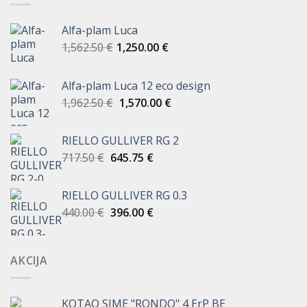
Alfa-plam Luca
1,562.50
€
1,250.00
€
Alfa-plam Luca 12 eco design
Izvorna
Trenutna
1,962.50
€
1,570.00
€
cijena
cijena
bila
je:
RIELLO GULLIVER RG 2
je:
1,570.00 €.
Izvorna
Trenutna
717.50
€
645.75
€
1,962.50 €.
cijena
cijena
bila
je:
RIELLO GULLIVER RG 0.3
je:
645.75 €.
Izvorna
Trenutna
440.00
€
396.00
€
717.50 €.
cijena
cijena
bila
je:
je:
396.00 €.
AKCIJA
440.00 €.
KOTAO SIME "RONDO" 4 ErP BE