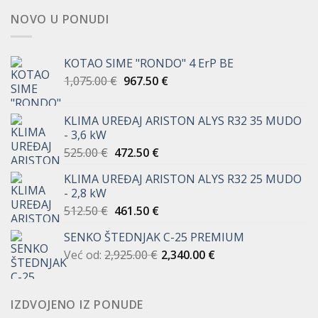
NOVO U PONUDI
KOTAO SIME "RONDO" 4 ErP BE
Izvorna
Trenutna
1,075.00
€
967.50
€
cijena
cijena
bila
je:
KLIMA UREĐAJ ARISTON ALYS R32 35 MUDO
je:
967.50 €.
- 3,6 kW
1,075.00 €.
Izvorna
Trenutna
525.00
€
472.50
€
cijena
cijena
KLIMA UREĐAJ ARISTON ALYS R32 25 MUDO
bila
je:
- 2,8 kW
je:
472.50 €.
Izvorna
Trenutna
512.50
€
461.50
€
525.00 €.
cijena
cijena
SENKO ŠTEDNJAK C-25 PREMIUM
bila
je:
Već od:
2,925.00
je:
€
461.50 €.
2,340.00
€
512.50 €.
IZDVOJENO IZ PONUDE