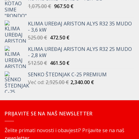
Izvorna
Trenutna
1,075.00
€
967.50
€
cijena
cijena
bila
je:
KLIMA UREĐAJ ARISTON ALYS R32 35 MUDO
je:
967.50 €.
- 3,6 kW
1,075.00 €.
Izvorna
Trenutna
525.00
€
472.50
€
cijena
cijena
KLIMA UREĐAJ ARISTON ALYS R32 25 MUDO
bila
je:
- 2,8 kW
je:
472.50 €.
Izvorna
Trenutna
512.50
€
461.50
€
525.00 €.
cijena
cijena
SENKO ŠTEDNJAK C-25 PREMIUM
bila
je:
Već od:
2,925.00
je:
€
461.50 €.
2,340.00
€
512.50 €.
PRIJAVITE SE NA NAŠ NEWSLETTER
Želite primati novosti i obavjesti? Prijavite se na naš
newsletter