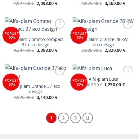
Izvorna
Trenutna
Izvorna
Trenut
2,997.50
€
2,398.00
€
4,075.00
€
3,260.00
€
cijena
cijena
cijena
cijena
bila
je:
bila
je:
je:
2,398.00 €.
je:
3,260.0
2,997.50 €.
4,075.00 €.
Add to
Add to
POPUST
POPUST
Wishlist
Wishlist
20%
20%
Alfa-plam Commo compact
Alfa-plam Grande 28 kW
37 eco design
eco design
Izvorna
Trenutna
Izvorna
Trenut
4,247.50
€
3,398.00
€
3,525.00
€
2,820.00
€
cijena
cijena
cijena
cijena
bila
je:
bila
je:
je:
3,398.00 €.
je:
2,820.0
4,247.50 €.
3,525.00 €.
Alfa-plam Luca
Add to
Add to
POPUST
POPUST
Wishlist
Wishlist
1,562.50
€
1,250.00
€
20%
20%
Alfa-plam Grande 37 eco
design
Izvorna
Trenutna
3,925.00
€
3,140.00
€
cijena
cijena
bila
je:
je:
3,140.00 €.
3,925.00 €.
1
2
3