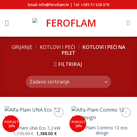
Skip
Email: info@feroflam.hr |
Tel: +385 51 628 070
to
content
GRIJANJE
/
KOTLOVI I PEĆI
/
KOTLOVI I PEĆI NA
PELET
FILTRIRAJ
Add to
Add to
POPUST
POPUST
Wishlist
Wishlist
20%
20%
Alfa-Plam Commo 12 eco
Alfa Plam UNA Eco 7,2 kW
design
Izvorna
Trenutna
1,735.00
€
1,388.00
€