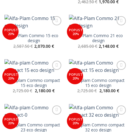
cijena
cijena
2,462.50
€
1,970.00
€
bila
je:
je:
1,388.00 €.
1,735.00 €.
Add to
Add to
POPUST
POPUST
Wishlist
Wishlist
20%
20%
Alfa-Plam Commo 15 eco
Alfa-Plam Commo 21 eco
design
design
2,587.50
€
2,070.00
€
2,685.00
€
2,148.00
€
Add to
Add to
POPUST
POPUST
Wishlist
Wishlist
20%
20%
Alfa-plam Commo compact
Alfa-plam Commo compact
15 eco design
15 eco design
Izvorna
Trenutna
Izvorna
Trenut
2,725.00
€
2,180.00
€
2,725.00
€
2,180.00
€
cijena
cijena
cijena
cijena
bila
je:
bila
je:
je:
2,180.00 €.
je:
2,180.0
2,725.00 €.
2,725.00 €.
Add to
Add to
POPUST
POPUST
Wishlist
Wishlist
20%
20%
Alfa-plam Commo compact
Alfa-plam Commo compact
23 eco design
32 eco design