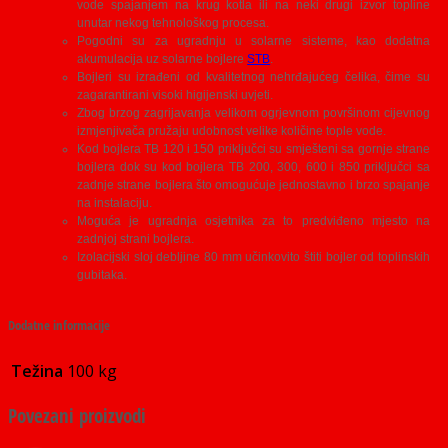
vode spajanjem na krug kotla ili na neki drugi izvor topline
unutar nekog tehnološkog procesa.
Pogodni su za ugradnju u solarne sisteme, kao dodatna
akumulacija uz solarne bojlere
STB
.
Bojleri su izrađeni od kvalitetnog nehrđajućeg čelika, čime su
zagarantirani visoki higijenski uvjeti.
Zbog brzog zagrijavanja velikom ogrjevnom površinom cijevnog
izmjenjivača pružaju udobnost velike količine tople vode.
Kod bojlera TB 120 i 150 priključci su smješteni sa gornje strane
bojlera dok su kod bojlera TB 200, 300, 600 i 850 priključci sa
zadnje strane bojlera što omogućuje jednostavno i brzo spajanje
na instalaciju.
Moguća je ugradnja osjetnika za to predviđeno mjesto na
zadnjoj strani bojlera.
Izolacijski sloj debljine 80 mm učinkovito štiti bojler od toplinskih
gubitaka.
Dodatne informacije
Težina
100 kg
Povezani proizvodi