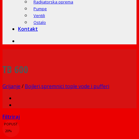
Radijatorska oprema
Pumpe
Ventili
Ostalo
Kontakt
TB 600
Grijanje
/
Bojleri,spremnici tople vode i pufferi
Filtriraj
POPUST
20%