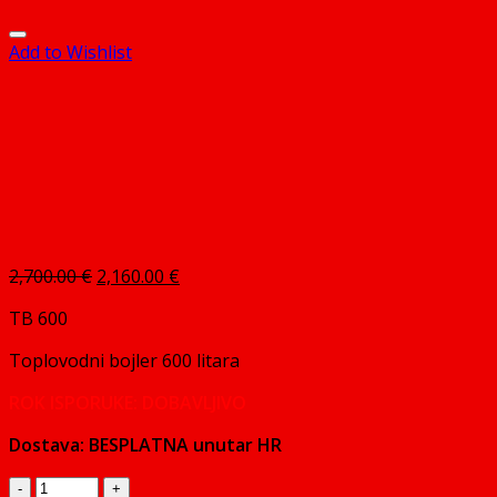
Add to Wishlist
Izvorna
Trenutna
2,700.00
€
2,160.00
€
cijena
cijena
TB 600
bila
je:
je:
2,160.00 €.
Toplovodni bojler 600 litara
2,700.00 €.
ROK ISPORUKE: DOBAVLJIVO
Dostava: BESPLATNA unutar HR
TB