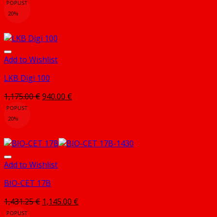
POPUST
20%
Add to Wishlist
LKB Digi 100
Izvorna
Trenutna
1,175.00
€
940.00
€
cijena
cijena
POPUST
bila
je:
20%
je:
940.00 €.
1,175.00 €.
Add to Wishlist
BIO-CET 17B
Izvorna
Trenutna
1,431.25
€
1,145.00
€
cijena
cijena
POPUST