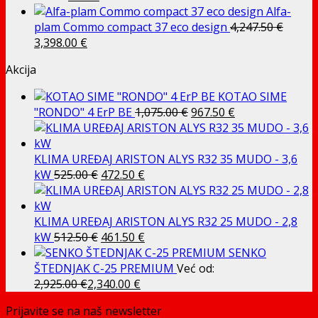
cijena
cijena
104.52 €.
je:
14.29 €.
Alfa-
bila
je:
15.88 €.
plam Commo compact 37 eco design
4,247.50
€
Izvorna
je:
Trenutna
4.78 €.
3,398.00
€
cijena
5.31 €.
cijena
Akcija
bila
je:
je:
3,398.00 €.
KOTAO SIME
4,247.50 €.
Izvorna
Trenutna
"RONDO" 4 ErP BE
1,075.00
€
967.50
€
cijena
cijena
bila
je:
je:
967.50 €.
KLIMA UREĐAJ ARISTON ALYS R32 35 MUDO - 3,6
Izvorna
Trenutna
1,075.00 €.
kW
525.00
€
472.50
€
cijena
cijena
bila
je:
je:
472.50 €.
KLIMA UREĐAJ ARISTON ALYS R32 25 MUDO - 2,8
525.00 €.
Izvorna
Trenutna
kW
512.50
€
461.50
€
cijena
cijena
SENKO
bila
je:
ŠTEDNJAK C-25 PREMIUM
Već od:
je:
461.50 €.
2,925.00
€
2,340.00
€
512.50 €.
Prijavite se na naš newsletter