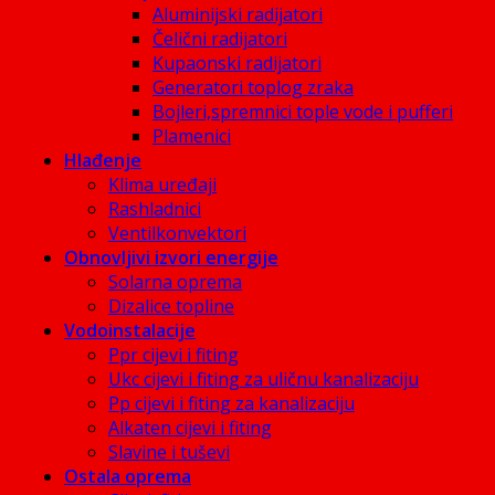
Aluminijski radijatori
Čelični radijatori
Kupaonski radijatori
Generatori toplog zraka
Bojleri,spremnici tople vode i pufferi
Plamenici
Hlađenje
Klima uređaji
Rashladnici
Ventilkonvektori
Obnovljivi izvori energije
Solarna oprema
Dizalice topline
Vodoinstalacije
Ppr cijevi i fiting
Ukc cijevi i fiting za uličnu kanalizaciju
Pp cijevi i fiting za kanalizaciju
Alkaten cijevi i fiting
Slavine i tuševi
Ostala oprema