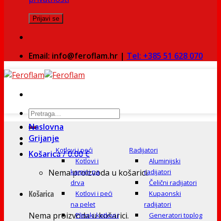
Email: info@feroflam.hr |
Tel: +385 51 628 070
Pretraži:
Naslovna
Grijanje
Kotlovi i peći
Radijatori
Košarica /
0.00
€
Kotlovi i
Aluminijski
Nema proizvoda u košarici.
kamini na
radijatori
drva
Čelični radijatori
Košarica
Kotlovi i peći
Kupaonski
na pelet
radijatori
Nema proizvoda u košarici.
Plinski kotlovi i
Generatori toplog