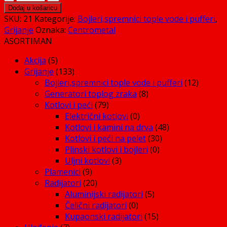
600
Dodaj u košaricu
količina
SKU:
21
Kategorije:
Bojleri,spremnici tople vode i pufferi
,
Grijanje
Oznaka:
Centrometal
ASORTIMAN
Akcija
(5)
Grijanje
(133)
Bojleri,spremnici tople vode i pufferi
(12)
Generatori toplog zraka
(8)
Kotlovi i peći
(79)
Električni kotlovi
(0)
Kotlovi i kamini na drva
(48)
Kotlovi i peći na pelet
(30)
Plinski kotlovi i bojleri
(0)
Uljni kotlovi
(3)
Plamenici
(9)
Radijatori
(20)
Aluminijski radijatori
(5)
Čelični radijatori
(0)
Kupaonski radijatori
(15)