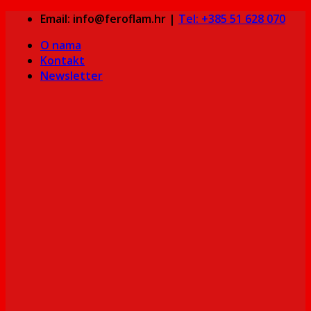
Skip
Email: info@feroflam.hr |
Tel: +385 51 628 070
to
O nama
content
Kontakt
Newsletter