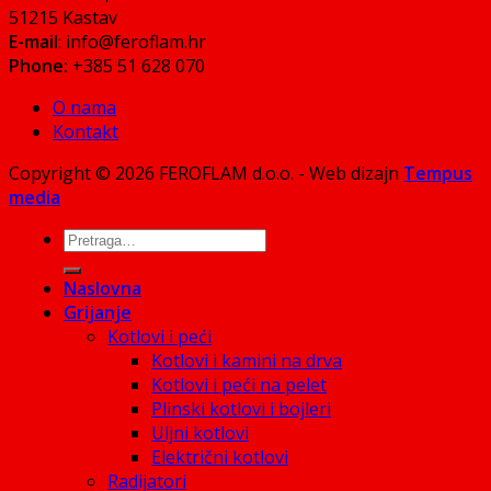
51215 Kastav
E-mail
: info@feroflam.hr
Phone:
+385 51 628 070
O nama
Kontakt
Copyright © 2026 FEROFLAM d.o.o. - Web dizajn
Tempus
media
Pretraži:
Naslovna
Grijanje
Kotlovi i peći
Kotlovi i kamini na drva
Kotlovi i peći na pelet
Plinski kotlovi i bojleri
Uljni kotlovi
Električni kotlovi
Radijatori