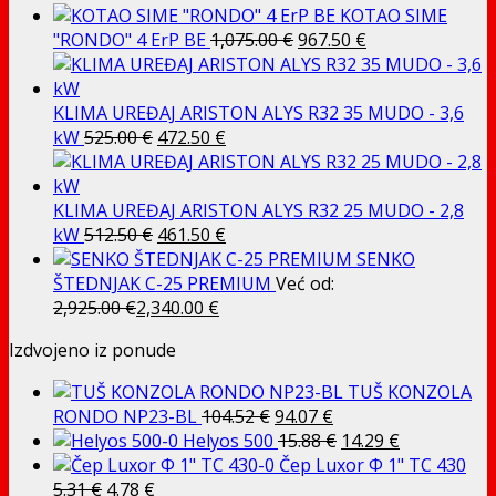
KOTAO SIME
je:
810.00 €.
Izvorna
Trenutna
"RONDO" 4 ErP BE
1,075.00
€
967.50
€
1,012.50 €.
cijena
cijena
bila
je:
je:
967.50 €.
KLIMA UREĐAJ ARISTON ALYS R32 35 MUDO - 3,6
Izvorna
Trenutna
1,075.00 €.
kW
525.00
€
472.50
€
cijena
cijena
bila
je:
je:
472.50 €.
KLIMA UREĐAJ ARISTON ALYS R32 25 MUDO - 2,8
525.00 €.
Izvorna
Trenutna
kW
512.50
€
461.50
€
cijena
cijena
SENKO
bila
je:
ŠTEDNJAK C-25 PREMIUM
Već od:
je:
461.50 €.
2,925.00
€
2,340.00
€
512.50 €.
Izdvojeno iz ponude
TUŠ KONZOLA
Izvorna
Trenutna
RONDO NP23-BL
104.52
€
94.07
€
cijena
cijena
Izvorna
Trenutna
Helyos 500
15.88
€
14.29
€
bila
je:
cijena
cijena
Čep Luxor Φ 1" TC 430
Izvorna
Trenutna
je:
94.07 €.
bila
je:
5.31
€
4.78
€