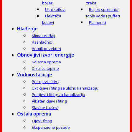
bojleri
zraka
Uljni kotlovi
Bojleri,spremnici
Električni
tople vode i pufferi
kotlovi
Plamenici
Hlađenje
Klima uređaji
Rashladnici
Ventilkonvektori
Obnovljivi izvori energije
Solarna oprema
Dizalice topline
Vodoinstalacije
Ppr cijevi i fiting
Ukc cijevi i fiting za uličnu kanalizaciju
Pp cijevi i fiting za kanalizaciju
Alkaten cijevi i fiting
Slavine i tuševi
Ostala oprema
Cijevi, fiting
Ekspanzione posude