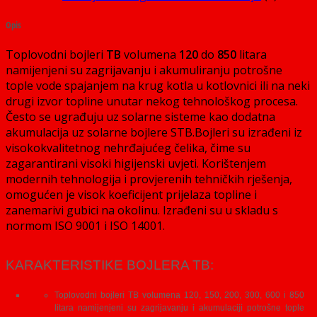
Opis
Toplovodni bojleri
TB
volumena
120
do
850
litara
namijenjeni su zagrijavanju i akumuliranju potrošne
tople vode spajanjem na krug kotla u kotlovnici ili na neki
drugi izvor topline unutar nekog tehnološkog procesa.
Često se ugrađuju uz solarne sisteme kao dodatna
akumulacija uz solarne bojlere STB.Bojleri su izrađeni iz
visokokvalitetnog nehrđajućeg čelika, čime su
zagarantirani visoki higijenski uvjeti. Korištenjem
modernih tehnologija i provjerenih tehničkih rješenja,
omogućen je visok koeficijent prijelaza topline i
zanemarivi gubici na okolinu. Izrađeni su u skladu s
normom ISO 9001 i ISO 14001.
KARAKTERISTIKE BOJLERA TB:
Toplovodni bojleri TB volumena 120, 150, 200, 300, 600 i 850
litara namijenjeni su zagrijavanju i akumulaciji potrošne tople