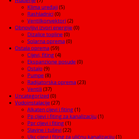
Hlađenje
(7)
Klima uređaji
(5)
Rashladnici
(0)
Ventilkonvektori
(2)
Obnovljivi izvori energije
(0)
Dizalice topline
(0)
Solarna oprema
(0)
Ostala oprema
(59)
Cijevi, fiting
(4)
Ekspanzione posude
(0)
Ostalo
(9)
Pumpe
(8)
Radijatorska oprema
(23)
Ventili
(37)
Uncategorized
(0)
Vodoinstalacije
(27)
Alkaten cijevi i fiting
(1)
Pp cijevi i fiting za kanalizaciju
(1)
Ppr cijevi i fiting
(1)
Slavine i tuševi
(22)
Ukc cijevi i fiting za uličnu kanalizaciju
(1)