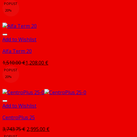
POPUST
20%
Add to Wishlist
Alfa Term 20
1,510.00
€
1,208.00
€
POPUST
20%
Add to Wishlist
CentroPlus 25
Izvorna
Trenutna
3,743.75
€
2,995.00
€
cijena
cijena
POPUST