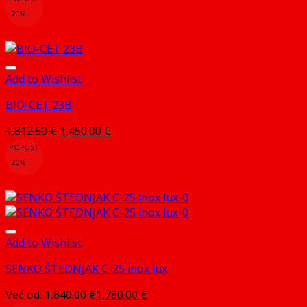
bila
je:
20%
je:
2,995.00 €.
3,743.75 €.
Add to Wishlist
BIO-CET 23B
Izvorna
Trenutna
1,812.50
€
1,450.00
€
cijena
cijena
POPUST
bila
je:
20%
je:
1,450.00 €.
1,812.50 €.
Add to Wishlist
SENKO ŠTEDNJAK C-25 inox lux
Već od:
1,840.00
€
1,780.00
€