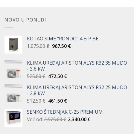
bila
je:
bila
je:
je:
75.56 €.
je:
44.91 €.
83.95 €.
49.90 €.
NOVO U PONUDI
KOTAO SIME "RONDO" 4 ErP BE
Izvorna
Trenutna
1,075.00
€
967.50
€
cijena
cijena
bila
je:
KLIMA UREĐAJ ARISTON ALYS R32 35 MUDO
je:
967.50 €.
- 3,6 kW
1,075.00 €.
Izvorna
Trenutna
525.00
€
472.50
€
cijena
cijena
KLIMA UREĐAJ ARISTON ALYS R32 25 MUDO
bila
je:
- 2,8 kW
je:
472.50 €.
Izvorna
Trenutna
512.50
€
461.50
€
525.00 €.
cijena
cijena
SENKO ŠTEDNJAK C-25 PREMIUM
bila
je:
Već od:
2,925.00
je:
€
461.50 €.
2,340.00
€
512.50 €.