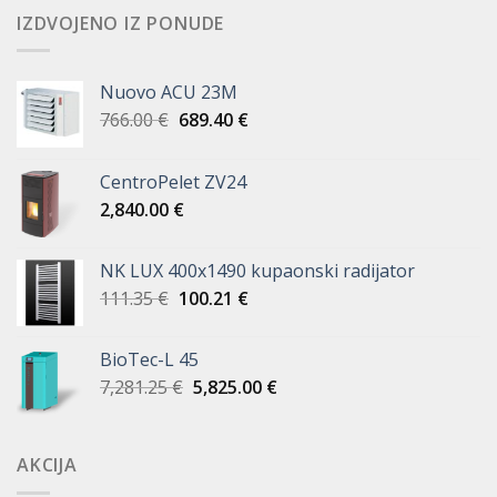
IZDVOJENO IZ PONUDE
Nuovo ACU 23M
Izvorna
Trenutna
766.00
€
689.40
€
cijena
cijena
bila
je:
CentroPelet ZV24
je:
689.40 €.
2,840.00
€
766.00 €.
NK LUX 400x1490 kupaonski radijator
Izvorna
Trenutna
111.35
€
100.21
€
cijena
cijena
bila
je:
BioTec-L 45
je:
100.21 €.
Izvorna
Trenutna
7,281.25
€
5,825.00
€
111.35 €.
cijena
cijena
bila
je:
je:
5,825.00 €.
AKCIJA
7,281.25 €.