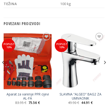
TEŽINA
100 kg
POVEZANI PROIZVODI
Add to
Add to
POPUST
POPUST
Wishlist
Wishlist
10%
10%
Aparat za varenje PPR cijevi
SLAVINA “ALGEO” BAG2 ZA
AL-FA
UMIVAONIK
a
Izvorna
Trenutna
Izvorna
Trenutna
83.95
€
75.56
€
49.90
€
44.91
€
cijena
cijena
cijena
cijena