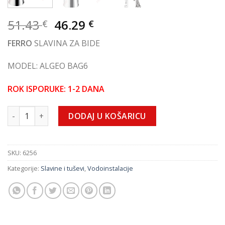
Izvorna
Trenutna
51.43
46.29
€
€
cijena
cijena
FERRO
SLAVINA ZA BIDE
bila
je:
je:
46.29 €.
MODEL: ALGEO BAG6
51.43 €.
ROK ISPORUKE: 1-2 DANA
SLAVINA "ALGEO" BAG6 ZA BIDE količina
DODAJ U KOŠARICU
SKU:
6256
Kategorije:
Slavine i tuševi
,
Vodoinstalacije