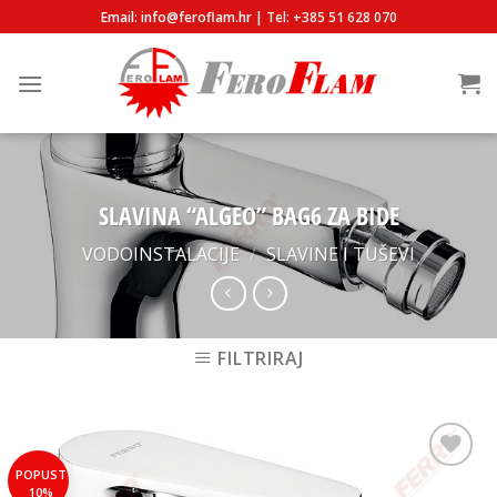
Skip
Email: info@feroflam.hr |
Tel: +385 51 628 070
to
content
SLAVINA “ALGEO” BAG6 ZA BIDE
VODOINSTALACIJE
/
SLAVINE I TUŠEVI
FILTRIRAJ
POPUST
Add to
10%