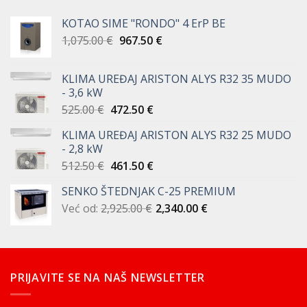
KOTAO SIME "RONDO" 4 ErP BE
Izvorna
Trenutna
1,075.00
€
967.50
€
cijena
cijena
bila
je:
KLIMA UREĐAJ ARISTON ALYS R32 35 MUDO
je:
967.50 €.
- 3,6 kW
1,075.00 €.
Izvorna
Trenutna
525.00
€
472.50
€
cijena
cijena
KLIMA UREĐAJ ARISTON ALYS R32 25 MUDO
bila
je:
- 2,8 kW
je:
472.50 €.
Izvorna
Trenutna
512.50
€
461.50
€
525.00 €.
cijena
cijena
SENKO ŠTEDNJAK C-25 PREMIUM
bila
je:
Već od:
2,925.00
je:
€
461.50 €.
2,340.00
€
512.50 €.
PRIJAVITE SE NA NAŠ NEWSLETTER