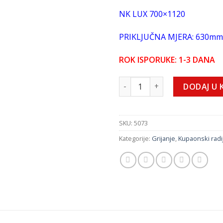
NK LUX 700×1120
PRIKLJUČNA MJERA: 630mm
ROK ISPORUKE: 1-3 DANA
NK LUX 700x1120 kupaonski ra
DODAJ U 
SKU:
5073
Kategorije:
Grijanje
,
Kupaonski radij