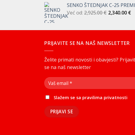
cijena
cijena
SENKO ŠTEDNJAK C-25 PREM
bila
je:
Već od:
2,925.00
je:
€
461.50 €.
2,340.00
€
512.50 €.
PRIJAVITE SE NA NAŠ NEWSLETTER
Želite primati novosti i obavjesti? Prijavi
se na naš newsletter
Slažem se sa
pravilima privatnosti