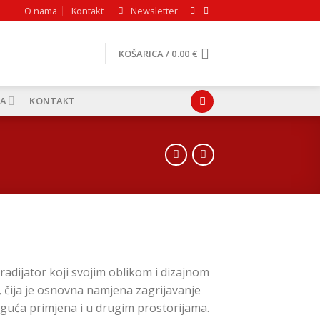
O nama
Kontakt
Newsletter
KOŠARICA /
0.00
€
A
KONTAKT
renutna
jena
 radijator koji svojim oblikom i dizajnom
:
 čija je osnovna namjena zagrijavanje
.18 €.
moguća primjena i u drugim prostorijama.