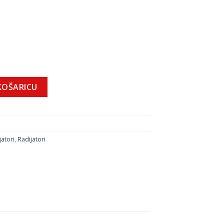
dijator količina
KOŠARICU
atori
,
Radijatori