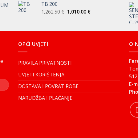
TB 200
IUM
je:
2,700.00 €.
Izvorna
Trenutna
1,262.50
€
1,010.00
€
3,375.00 €.
cijena
cijena
bila
je:
je:
1,010.00 €.
1,262.50 €.
OPĆI UVJETI
O 
te
Fer
PRAVILA PRIVATNOSTI
Tom
UVJETI KORIŠTENJA
512
E-m
DOSTAVA I POVRAT ROBE
Pho
NARUDŽBA I PLAĆANJE