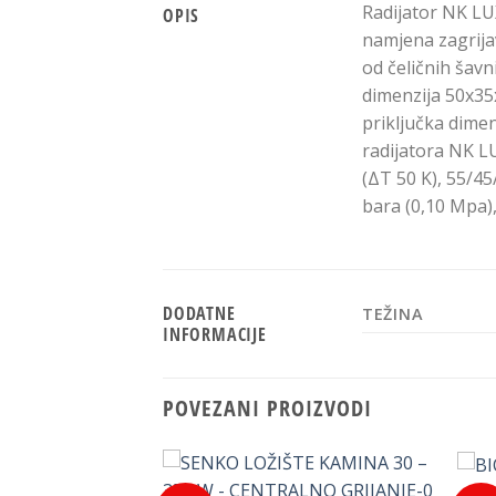
Radijator NK LUX
OPIS
namjena zagrijav
od čeličnih šavn
dimenzija 50x35
priključka dimen
radijatora NK L
(ΔT 50 K), 55/45
bara (0,10 Mpa), 
DODATNE
TEŽINA
INFORMACIJE
POVEZANI PROIZVODI