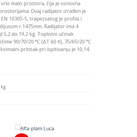
 vrlo malo prostora, čija je osnovna
rostorijama. Ovaj radijator izrađen je
 EN 10305-5, trapezsatog je profila i
dijusom r 1475mm. Radijator ima 4
d 5,2 do 19,2 kg. Toplotni učinak
ime 90/70/20 °C (ΔT 60 K), 75/65/20 °C
imalni pritisak pri ispitivanju je 10,14
 kg