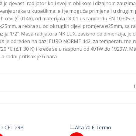
 je cjevasti radijator koji svojim oblikom i dizajnom zauzima
anje zraka u kupatilima, ali je moguća primjena i u drugim p
ih cevi (Č 0146), od materijala DC01 us tandardu EN 10305-3,
x25mm, a rebra su od okruglih cijevi promjera ø25mm, sa ra
zija 1/2″. Masa radijatora NK LUX, zavisno od dimenzija, je o
UX je određen na bazi EURO NORME 442, za temperaturne rež
/20 °C (ΔT 30 K) i kreće se u rasponu od 491W do 1929W. Maks
a radni pritisak je 6 bara.
1