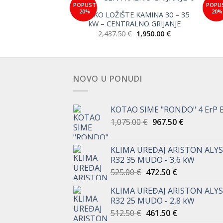
CK P 30
POPUST
POPU
Add to
Add to
20%
20%
Izvorna
Trenutna
1,380.00
€
Wishlist
Wishlist
SENKO LOŽIŠTE KAMINA 30 – 35
cijena
cijena
kW – CENTRALNO GRIJANJE
bila
je:
Izvorna
Trenutna
2,437.50
€
1,950.00
€
je:
1,380.00 €.
cijena
cijena
1,725.00 €.
bila
je:
je:
1,950.00 €.
2,437.50 €.
NOVO U PONUDI
KOTAO SIME "RONDO" 4 ErP 
Izvorna
Trenutna
1,075.00
€
967.50
€
cijena
cijena
bila
je:
KLIMA UREĐAJ ARISTON ALYS
je:
967.50 €.
R32 35 MUDO - 3,6 kW
1,075.00 €.
Izvorna
Trenutna
525.00
€
472.50
€
cijena
cijena
KLIMA UREĐAJ ARISTON ALYS
bila
je:
R32 25 MUDO - 2,8 kW
je:
472.50 €.
Izvorna
Trenutna
512.50
€
461.50
€
525.00 €.