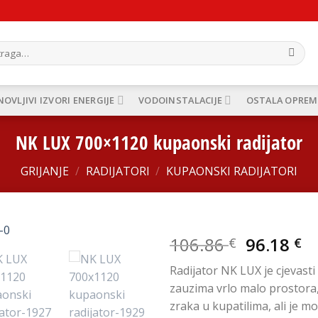
ži:
OVLJIVI IZVORI ENERGIJE
VODOINSTALACIJE
OSTALA OPREM
NK LUX 700×1120 kupaonski radijator
GRIJANJE
/
RADIJATORI
/
KUPAONSKI RADIJATORI
Izvorna
T
106.86
96.18
€
€
cijena
ci
Add to
Radijator NK LUX je cjevasti
bila
je
Wishlist
zauzima vrlo malo prostora,
je:
96
zraka u kupatilima, ali je 
106.86 €.