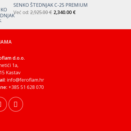
cijena
cijena
SENKO ŠTEDNJAK C-25 PREMIUM
bila
je:
Već od:
2,925.00
je:
€
461.50 €.
2,340.00
€
512.50 €.
NAMA
oflam d.o.o.
etići 1a,
15 Kastav
ail
: info@feroflam.hr
ne:
+385 51 628 070