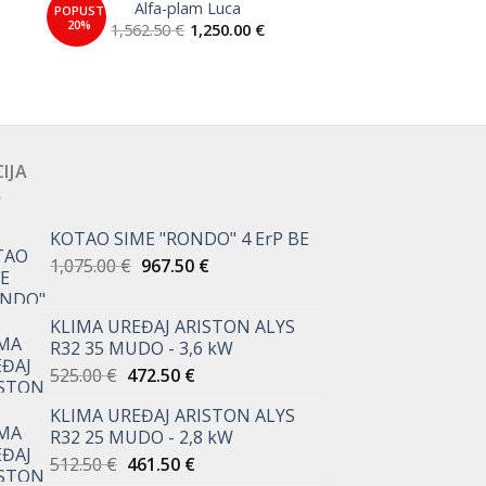
Alfa-plam Luca
POPUST
to
Add to
20%
nutna
1,562.50
€
1,250.00
€
ist
Wishlist
na
42 €.
IJA
KOTAO SIME "RONDO" 4 ErP BE
Izvorna
Trenutna
1,075.00
€
967.50
€
cijena
cijena
bila
je:
KLIMA UREĐAJ ARISTON ALYS
je:
967.50 €.
R32 35 MUDO - 3,6 kW
1,075.00 €.
Izvorna
Trenutna
525.00
€
472.50
€
cijena
cijena
KLIMA UREĐAJ ARISTON ALYS
bila
je:
R32 25 MUDO - 2,8 kW
je:
472.50 €.
Izvorna
Trenutna
512.50
€
461.50
€
525.00 €.